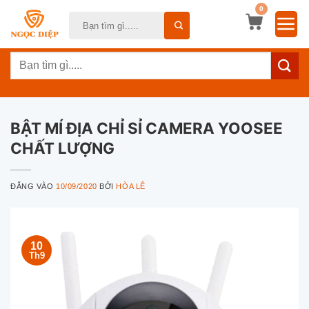
Bỏ
0
Tìm
qua
kiếm:
nội
Tìm
dung
kiếm:
BẬT MÍ ĐỊA CHỈ SỈ CAMERA YOOSEE
CHẤT LƯỢNG
ĐĂNG VÀO
10/09/2020
BỞI
HÒA LÊ
10
Th9