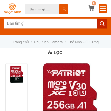
Bỏ
0
Tìm
qua
kiếm:
nội
Tìm
dung
kiếm:
Trang chủ
/
Phụ Kiện Camera
/
Thẻ Nhớ - Ổ Cứng
LỌC