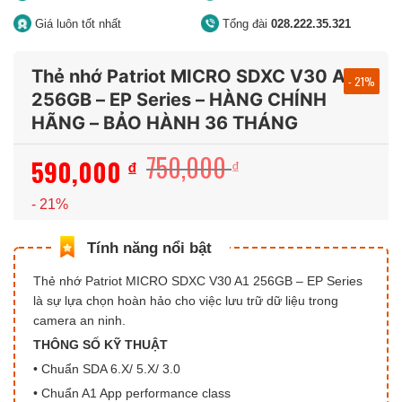
Giá luôn tốt nhất
Tổng đài
028.222.35.321
Thẻ nhớ Patriot MICRO SDXC V30 A1
- 21%
256GB – EP Series – HÀNG CHÍNH
HÃNG – BẢO HÀNH 36 THÁNG
750,000
590,000
Giá
Giá
₫
₫
gốc
hiện
- 21%
là:
tại
750,000 ₫.
là:
590,000 ₫.
Thẻ nhớ Patriot MICRO SDXC V30 A1 256GB – EP Series
là sự lựa chọn hoàn hảo cho việc lưu trữ dữ liệu trong
camera an ninh.
THÔNG SỐ KỸ THUẬT
• Chuẩn SDA 6.X/ 5.X/ 3.0
• Chuẩn A1 App performance class