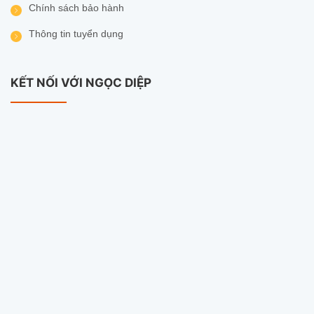
Chính sách bảo hành
Website:
/
Thông tin tuyển dụng
Facebook:
//www.facebook.com/camerangocdiep.wifi
KẾT NỐI VỚI NGỌC DIỆP