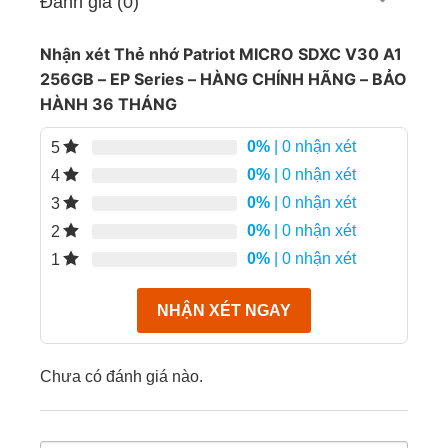
Đánh giá (0)
Nhận xét Thẻ nhớ Patriot MICRO SDXC V30 A1
256GB – EP Series – HÀNG CHÍNH HÃNG – BẢO
HÀNH 36 THÁNG
0%
| 0 nhận xét
5
0%
| 0 nhận xét
4
0%
| 0 nhận xét
3
0%
| 0 nhận xét
2
Được thiết kế để bắt kịp theo xu hướng các thiết bị
điện tử nhanh và đạt hiệu suất cao nhất, thẻ nhớ
0%
| 0 nhận xét
1
Patriot MICRO SDXC V30 A1 256GB mang đến cho
bạn độ tin cậy và tốc độ mà bạn đang tìm kiếm,
NHẬN XÉT NGAY
nâng cấp đồng thời bộ nhớ và tốc độ cho thiết bị
camera giám sát của bạn với giá thành cạnh tranh.
Chưa có đánh giá nào.
THÔNG SỐ KỸ THUẬT