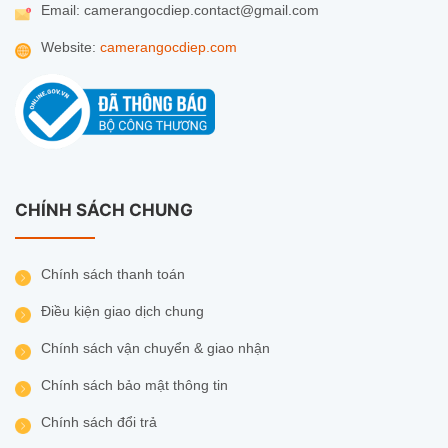
– 1 đổi 1 trong vòng 7 ngày nếu sản phẩm có lỗi
Email: camerangocdiep.contact@gmail.com
Website:
camerangocdiep.com
CHÍNH SÁCH CHUNG
Chính sách thanh toán
Điều kiện giao dịch chung
THÔNG TIN LIÊN HỆ:
Chính sách vận chuyển & giao nhận
CAMERA NGỌC DIỆP – CHẤT LƯỢNG LÀ SỐ 1
Chính sách bảo mật thông tin
Chính sách đổi trả
Hotline: 02822.23.53.21