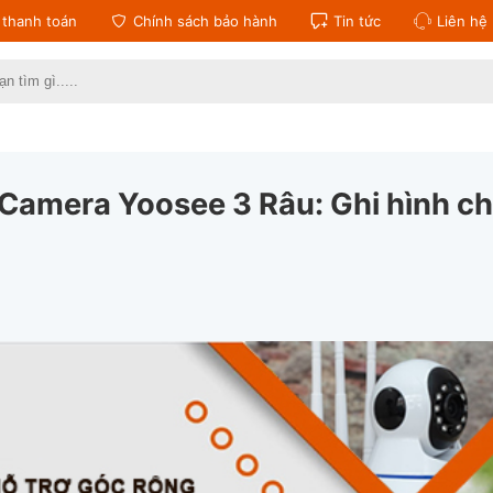
thanh toán
Chính sách bảo hành
Tin tức
Liên hệ
:
Camera Yoosee 3 Râu: Ghi hình ch