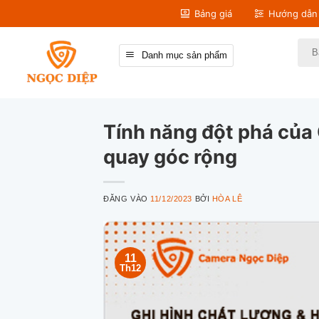
Bỏ
Bảng giá
Hướng dẫn 
qua
nội
Tìm
Danh mục sản phẩm
kiếm
dung
Tính năng đột phá của 
quay góc rộng
ĐĂNG VÀO
11/12/2023
BỞI
HÒA LÊ
11
Th12