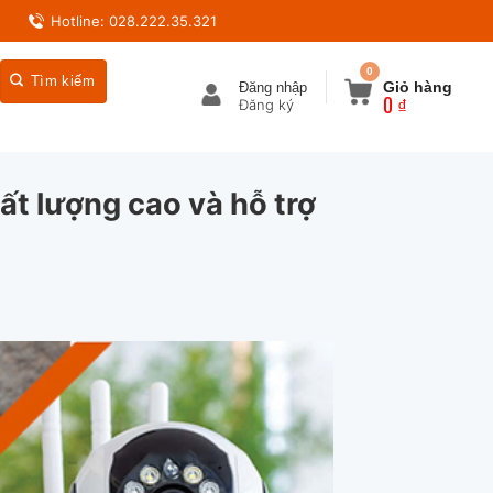
Hotline: 028.222.35.321
0
Giỏ hàng
Đăng nhập
0
₫
ất lượng cao và hỗ trợ