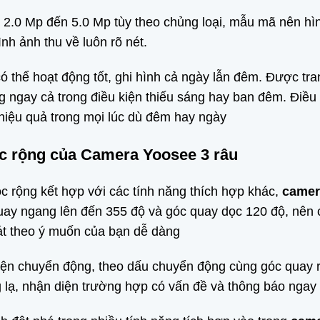
từ 2.0 Mp đến 5.0 Mp tùy theo chủng loại, mẫu mã nên hì
h ảnh thu về luôn rõ nét.
ó thể hoạt động tốt, ghi hình cả ngày lẫn đêm. Được tra
ng ngay cả trong điều kiện thiếu sáng hay ban đêm. Điều
 hiệu quả trong mọi lúc dù đêm hay ngày
óc rộng của Camera Yoosee 3 râu
c rộng kết hợp với các tính năng thích hợp khác,
camer
uay ngang lên đến 355 độ và góc quay dọc 120 độ, nên c
sát theo ý muốn của bạn dễ dàng
hiện chuyển động, theo dấu chuyển động cùng góc quay 
g lạ, nhận diện trường hợp có vấn đề và thông báo nga