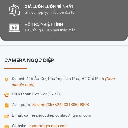
GIÁ LUÔN LUÔN RẺ NHẤT
Giá cả hợp lý, nhiều ưu đãi tốt
HỖ TRỢ NHIỆT TÌNH
Tư vấn, giải đáp mọi thắc mắc
CAMERA NGỌC DIỆP
Địa chỉ: 445 Âu Cơ, Phường Tân Phú, Hồ Chí Minh
(Xem
google map)
Điện thoại: 028.222.35.321
Zalo page:
zalo.me/356524933186699808
Email: camerangocdiep.contact@gmail.com
Website:
camerangocdiep.com