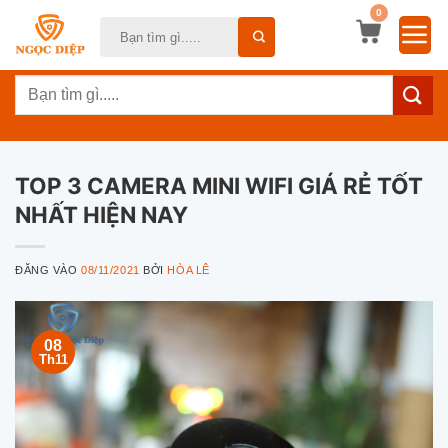
Bỏ
0
Tìm
qua
kiếm:
nội
Tìm
dung
kiếm:
TOP 3 CAMERA MINI WIFI GIÁ RẺ TỐT
NHẤT HIỆN NAY
ĐĂNG VÀO
08/11/2021
BỞI
HÒA LÊ
08
Th11