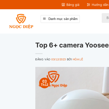
Bỏ
Bảng giá
Hướng dẫn 
qua
nội
Tìm
Danh mục sản phẩm
kiếm
dung
Top 6+ camera Yoosee 
ĐĂNG VÀO
03/12/2023
BỞI
HÒA LÊ
03
Th12