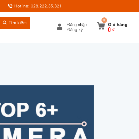
Hotline: 028.222.35.321
0
Giỏ hàng
Đăng nhập
0
₫