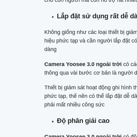
cho con người mà còn hỗ trợ rất nhiề
Lắp đặt sử dụng rất dễ d
Không giống như các loại thiết bị giá
hiệu phức tạp và cần người lắp đặt c
dàng
Camera Yoosee 3.0 ngoài trời
có các
thông qua vài bước cơ bản là người d
Thiết bị giám sát hoạt động ghi hình 
phức tạp, thế nên có thể lắp đặt dễ 
phải mất nhiều công sức
Độ phân giải cao
Camera Yoosee 3.0 ngoài trời
có độ 