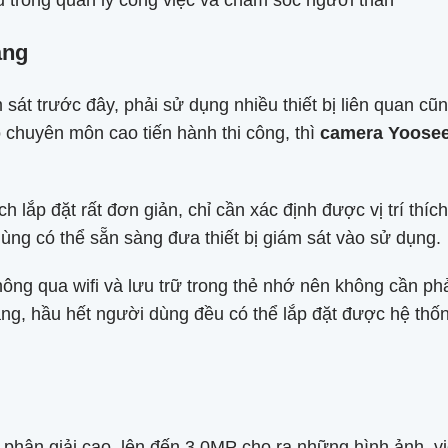
u trong quản lý công việc và chăm sóc người thân
àng
m sát trước đây, phải sử dụng nhiều thiết bị liên quan c
ó chuyên môn cao tiến hành thi công, thì
camera Yoosee 
h lắp đặt rất đơn giản, chỉ cần xác định được vị trí thí
ùng có thể sẵn sàng đưa thiết bị giám sát vào sử dụng.
thông qua wifi và lưu trữ trong thẻ nhớ nên không cần p
dàng, hầu hết người dùng đều có thể lắp đặt được hệ t
phân giải cao, lên đến 3.0MP cho ra những hình ảnh. vi