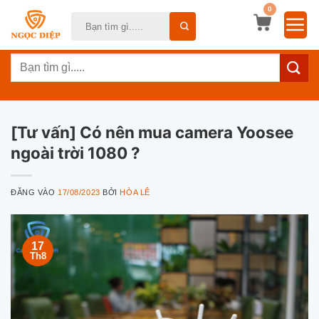
Bỏ
0
Tìm
qua
kiếm:
nội
Tìm
dung
kiếm:
[Tư vấn] Có nên mua camera Yoosee
ngoài trời 1080 ?
ĐĂNG VÀO
17/08/2023
BỞI
HÒA LÊ
17
Th8