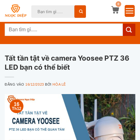
Bỏ
0
Tìm
qua
kiếm:
nội
Tìm
dung
kiếm:
Tất tần tật về camera Yoosee PTZ 36
LED bạn có thể biết
ĐĂNG VÀO
16/12/2023
BỞI
HÒA LÊ
16
Th12