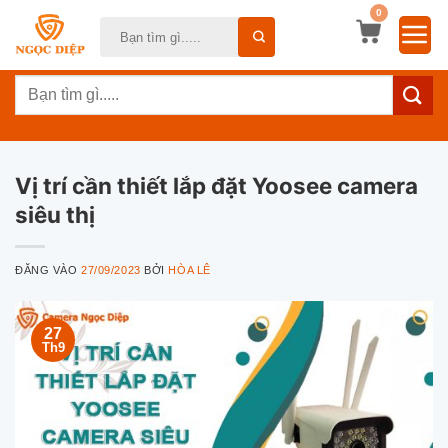
Bỏ
0
Tìm
qua
kiếm:
nội
Tìm
dung
kiếm:
Vị trí cần thiết lắp đặt Yoosee camera
siêu thị
ĐĂNG VÀO
27/09/2023
BỞI
HÒA LÊ
27
Th9