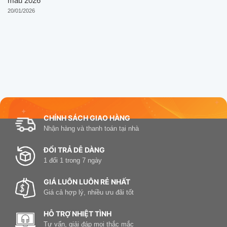
mẫu 2026
20/01/2026
CHÍNH SÁCH GIAO HÀNG
Nhận hàng và thanh toán tại nhà
ĐỔI TRẢ DỄ DÀNG
1 đổi 1 trong 7 ngày
GIÁ LUÔN LUÔN RẺ NHẤT
Giá cả hợp lý, nhiều ưu đãi tốt
HỖ TRỢ NHIỆT TÌNH
Tư vấn, giải đáp mọi thắc mắc