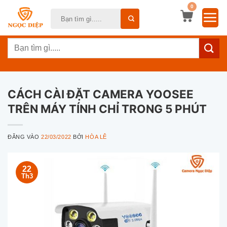
Bỏ
0
Tìm
qua
kiếm:
nội
Tìm
dung
kiếm:
CÁCH CÀI ĐẶT CAMERA YOOSEE
TRÊN MÁY TÍNH CHỈ TRONG 5 PHÚT
ĐĂNG VÀO
22/03/2022
BỞI
HÒA LÊ
22
Th3