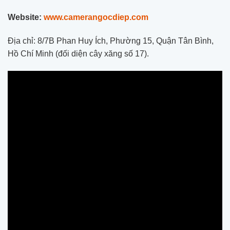
Website:
www.camerangocdiep.com
Địa chỉ: 8/7B Phan Huy Ích, Phường 15, Quận Tân Bình,
Hồ Chí Minh (đối diện cây xăng số 17).