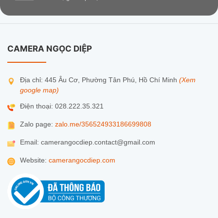
CAMERA NGỌC DIỆP
Địa chỉ: 445 Âu Cơ, Phường Tân Phú, Hồ Chí Minh
(Xem
google map)
Điện thoại: 028.222.35.321
Zalo page:
zalo.me/356524933186699808
Email: camerangocdiep.contact@gmail.com
Website:
camerangocdiep.com