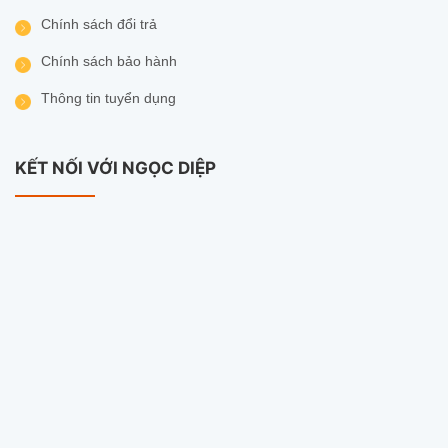
Chính sách đổi trả
Chính sách bảo hành
Thông tin tuyển dụng
KẾT NỐI VỚI NGỌC DIỆP
Lý Do Nên Mua Tại Camera Ngọc Diệp
Sản phẩm
EZVIZ chính hãng
100%.
Bảo hành đầy đủ, hỗ trợ kỹ thuật nhanh.