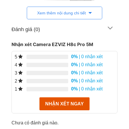
Bảo hành
2 năm chính hãng
Xem thêm nội dung chi tiết
Đánh giá (0)
Nhận xét Camera EZVIZ H8c Pro 5M
Tính Năng Nổi Bật Camera EZVIZ H8c
Pro 5M
0%
| 0 nhận xét
5
0%
| 0 nhận xét
Độ phân giải 5MPX
cho hình ảnh sắc nét, chi
4
tiết.
0%
| 0 nhận xét
3
0%
| 0 nhận xét
2
Góc quay siêu rộng
, giảm thiểu điểm mù.
0%
| 0 nhận xét
1
Tích hợp mic và loa
đàm thoại 2 chiều rõ nét.
Chống nước IP67
, làm việc tốt dưới mưa, nắng,
NHẬN XÉT NGAY
bùi bẩn.
Tầm quan sát ban đêm 25m
kèm đèn LED cho
Chưa có đánh giá nào.
hình ảnh màu.