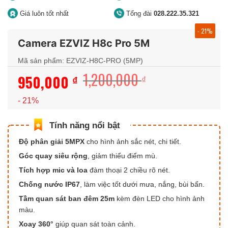
Giá luôn tốt nhất
Tổng đài
028.222.35.321
- 21%
Camera EZVIZ H8c Pro 5M
Mã sản phẩm: EZVIZ-H8C-PRO (5MP)
1,200,000
950,000
Giá
Giá
₫
₫
gốc
hiện
- 21%
là:
tại
1,200,000 ₫.
là:
950,000 ₫.
Độ phân giải 5MPX
cho hình ảnh sắc nét, chi tiết.
Góc quay siêu rộng
, giảm thiểu điểm mù.
Tích hợp mic và loa
đàm thoại 2 chiều rõ nét.
Chống nước IP67
, làm việc tốt dưới mưa, nắng, bùi bẩn.
Tầm quan sát ban đêm 25m
kèm đèn LED cho hình ảnh
màu.
Xoay 360°
giúp quan sát toàn cảnh.