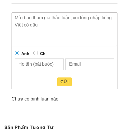
Xoay 360°
giúp quan sát toàn cảnh.
Công nghệ AI nhận diện chuyển động
chính
xác.
3 chế độ xem đêm linh hoạt: hồng ngoại, full
color, thông minh.
Anh
Chị
GỬI
Chưa có bình luận nào
Sản Phẩm Tương Tự