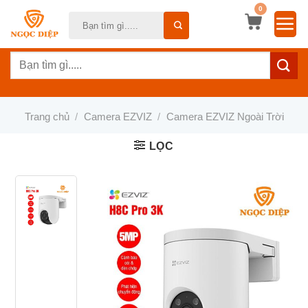
Bỏ
0
Tìm
qua
kiếm:
nội
Tìm
dung
kiếm:
Trang chủ
/
Camera EZVIZ
/
Camera EZVIZ Ngoài Trời
LỌC