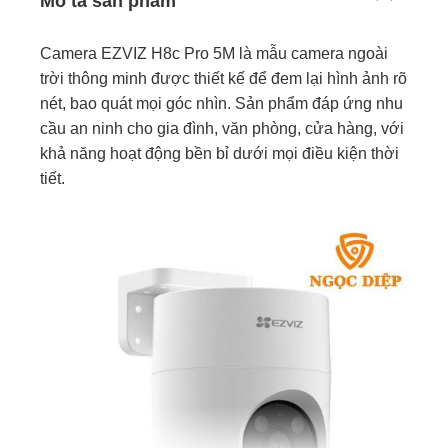
Mô tả sản phẩm
Phát hiện
AI phát hiện người và chuyển động,
thông minh
giảm báo động giả
Camera EZVIZ H8c Pro 5M là mẫu camera ngoài
trời thông minh được thiết kế để đem lại hình ảnh rõ
Chuẩn nén
H.265 / H.264
nét, bao quát mọi góc nhìn. Sản phẩm đáp ứng nhu
video
cầu an ninh cho gia đình, văn phòng, cửa hàng, với
Wi-Fi IEEE802.11 b/g/n (2.4GHz), hỗ trợ
khả năng hoạt động bền bỉ dưới mọi điều kiện thời
Kết nối mạng
cổng LAN
tiết.
Thẻ nhớ MicroSD tối đa 512GB / EZVIZ
Lưu trữ
CloudPlay / NVR
Nguồn cấp
DC 12V / 1A
Chuẩn chống
IP67 chống nước, chống bụi
chịu
Nhiệt độ hoạt
-30°C đến 60°C
động