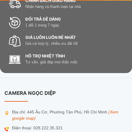
CHÍNH SÁCH GIAO HÀNG
Chuẩn nén video
H.265 / H.264
Nhận hàng và thanh toán tại nhà
Kết nối mạng
Wi-Fi IEEE802.11 b/g/n (2.4GHz), hỗ 
ĐỔI TRẢ DỄ DÀNG
1 đổi 1 trong 7 ngày
Thẻ nhớ MicroSD tối đa 512GB / EZVI
Lưu trữ
NVR
GIÁ LUÔN LUÔN RẺ NHẤT
Giá cả hợp lý, nhiều ưu đãi tốt
Nguồn cấp
DC 12V / 1A
HỖ TRỢ NHIỆT TÌNH
Tư vấn, giải đáp mọi thắc mắc
Chuẩn chống
IP67 chống nước, chống bụi
chịu
Nhiệt độ hoạt
-30°C đến 60°C
động
CAMERA NGỌC DIỆP
Bảo hành
2 năm chính hãng
Địa chỉ: 445 Âu Cơ, Phường Tân Phú, Hồ Chí Minh
(Xem
Quy Trình Lắp Đặt
google map)
Điện thoại: 028.222.35.321