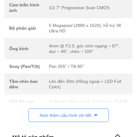
Cảm biến hình
1/2.7” Progressive Scan CMOS
ảnh
5 Megapixel (2880 x 1620), hỗ trợ 3K
Độ phân giải
Ultra HD
4mm @ F2.0, góc nhìn ngang ~ 87°,
Ống kính
dọc ~ 46°, chéo ~ 104°
Xoay (Pan/Tilt)
Pan 355° / Tilt 80°
Tầm nhìn ban
Lên đến 30m (Hồng ngoại + LED Full
đêm
Color)
Chế độ xem
3 chế độ: Hồng ngoại, Full Color, Chế độ
đêm
thông minh
Xem thêm cấu hình chi tiết
Mic & Loa tích hợp, đàm thoại 2 chiều,
Âm thanh
lọc tiếng ồn