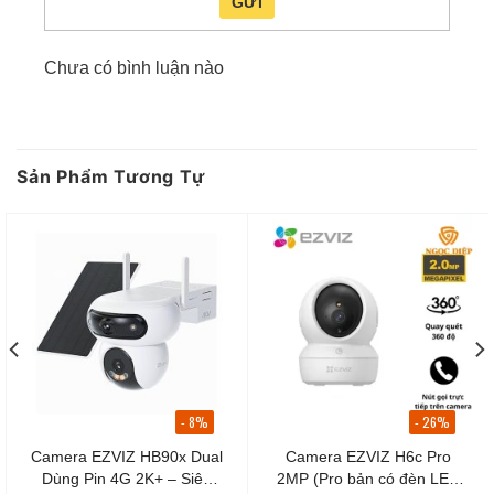
GỬI
Nhận diện hình dáng người
để tránh báo động
giả do động vật hoặc vật thể.
Chưa có bình luận nào
Tính năng
Smart Tracking
: Ống kính xoay sẽ tự
động bám theo đối tượng khi phát hiện chuyển
động.
Sản Phẩm Tương Tự
Gửi cảnh báo tức thì về điện thoại thông qua ứng
dụng EZVIZ.
- 8%
- 26%
Camera EZVIZ HB90x Dual
Camera EZVIZ H6c Pro
Dùng Pin 4G 2K+ – Siêu
2MP (Pro bản có đèn LED