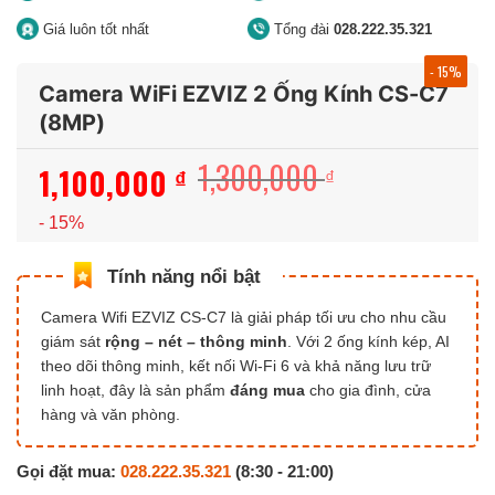
Giá luôn tốt nhất
Tổng đài
028.222.35.321
- 15%
Camera WiFi EZVIZ 2 Ống Kính CS-C7
(8MP)
1,300,000
1,100,000
Giá
Giá
₫
₫
gốc
hiện
- 15%
là:
tại
1,300,000 ₫.
là:
1,100,000 ₫.
Camera Wifi EZVIZ CS-C7 là giải pháp tối ưu cho nhu cầu
giám sát
rộng – nét – thông minh
. Với 2 ống kính kép, AI
theo dõi thông minh, kết nối Wi-Fi 6 và khả năng lưu trữ
linh hoạt, đây là sản phẩm
đáng mua
cho gia đình, cửa
hàng và văn phòng.
Gọi đặt mua:
028.222.35.321
(8:30 - 21:00)