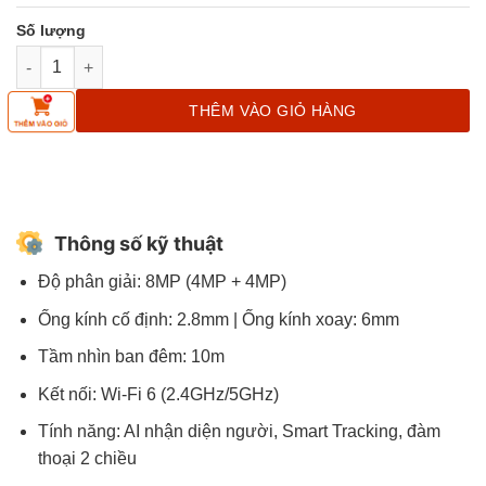
Camera WiFi EZVIZ 2 Ống Kính CS-C7 (8MP) số lượng
THÊM VÀO GIỎ HÀNG
Thông số kỹ thuật
Độ phân giải: 8MP (4MP + 4MP)
Ống kính cố định: 2.8mm | Ống kính xoay: 6mm
Tầm nhìn ban đêm: 10m
Kết nối: Wi-Fi 6 (2.4GHz/5GHz)
Tính năng: AI nhận diện người, Smart Tracking, đàm
thoại 2 chiều