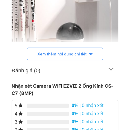
Xem thêm nội dung chi tiết
Đánh giá (0)
Nhận xét Camera WiFi EZVIZ 2 Ống Kính CS-
Camera WiFi EZVIZ 2 Ống Kính CS-C7 (8MP)
C7 (8MP)
0%
| 0 nhận xét
5
Hình ảnh siêu nét – 2 Ống kính 4MP
0%
| 0 nhận xét
4
Tổng độ phân giải 8MP
(4MP + 4MP) cho chất
0%
| 0 nhận xét
3
lượng video chuẩn 2K+ sắc nét.
0%
| 0 nhận xét