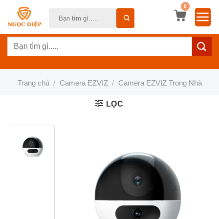
Bỏ
0
Tìm
qua
kiếm:
nội
Tìm
dung
kiếm:
Trang chủ
/
Camera EZVIZ
/
Camera EZVIZ Trong Nhà
LỌC