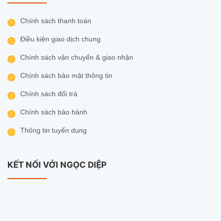
Chính sách thanh toán
Điều kiện giao dịch chung
Địa chỉ mua hàng chính hãng – Camera
Ngọc Diệp
Chính sách vận chuyển & giao nhận
Để đảm bảo mua
Camera EZVIZ CS-C7 chính
Chính sách bảo mật thông tin
hãng
với chế độ bảo hành đầy đủ, quý khách nên
Chính sách đổi trả
đến
Ngọc Diệp Camera
– đại lý phân phối uy tín
hàng đầu tại TP.HCM:
Chính sách bảo hành
Hotline:
028.222.35.321
Thông tin tuyển dụng
Website:
camerangocdiep.com
KẾT NỐI VỚI NGỌC DIỆP