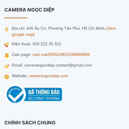
CAMERA NGỌC DIỆP
Độ phân giải: 8MP (4MP + 4MP)
Ống kính cố định: 2.8mm | Ống kính xoay: 6mm
Địa chỉ: 445 Âu Cơ, Phường Tân Phú, Hồ Chí Minh
(Xem
Tầm nhìn ban đêm: 10m
google map)
Kết nối: Wi-Fi 6 (2.4GHz/5GHz)
Điện thoại: 028.222.35.321
Tính năng: AI nhận diện người, Smart Tracking,
Zalo page:
zalo.me/356524933186699808
đàm thoại 2 chiều
Email: camerangocdiep.contact@gmail.com
Lưu trữ: Thẻ nhớ 512GB / CloudPlay
Website:
camerangocdiep.com
Bảo hành: 2 năm chính hãng
CHÍNH SÁCH CHUNG