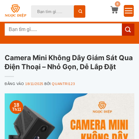
Bỏ
0
Tìm
qua
kiếm:
nội
Tìm
dung
kiếm:
Camera Mini Không Dây Giám Sát Qua
Điện Thoại – Nhỏ Gọn, Dễ Lắp Đặt
ĐĂNG VÀO
18/11/2025
BỞI
QUANTRI123
18
Th11