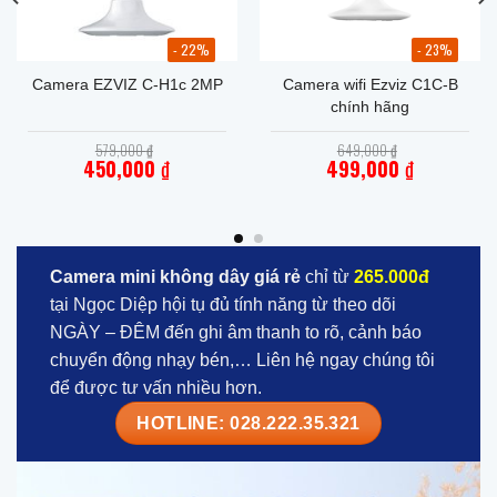
- 22%
- 23%
Camera EZVIZ C-H1c 2MP
Camera wifi Ezviz C1C-B
chính hãng
Giá
Giá
579,000
₫
649,000
₫
gốc
gốc
450,000
₫
499,000
₫
là:
là:
Giá
579,000 ₫.
Giá
649,000 ₫.
hiện
hiện
tại
tại
là:
là:
450,000 ₫.
499,000 ₫.
Camera mini không dây giá rẻ
chỉ từ
265.000đ
tại Ngọc Diệp hội tụ đủ tính năng từ theo dõi
NGÀY – ĐÊM đến ghi âm thanh to rõ, cảnh báo
chuyển động nhạy bén,… Liên hệ ngay chúng tôi
để được tư vấn nhiều hơn.
HOTLINE: 028.222.35.321