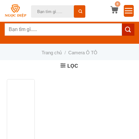
Bỏ
0
Tìm
qua
kiếm:
nội
Tìm
dung
kiếm:
Trang chủ
/
Camera Ô TÔ
LỌC