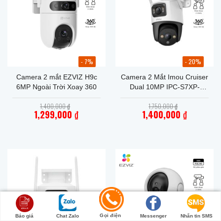
- 7%
- 20%
Camera 2 mắt EZVIZ H9c
Camera 2 Mắt Imou Cruiser
6MP Ngoài Trời Xoay 360
Dual 10MP IPC-S7XP-
10M0WED
Giá
Giá
1,400,000
₫
1,750,000
₫
gốc
gốc
1,299,000
₫
1,400,000
₫
là:
là:
Giá
1,400,000 ₫.
Giá
1,750,000 ₫.
hiện
hiện
tại
tại
là:
là:
1,299,000 ₫.
1,400,000 ₫.
Gọi điện
Báo giá
Chat Zalo
Messenger
Nhắn tin SMS