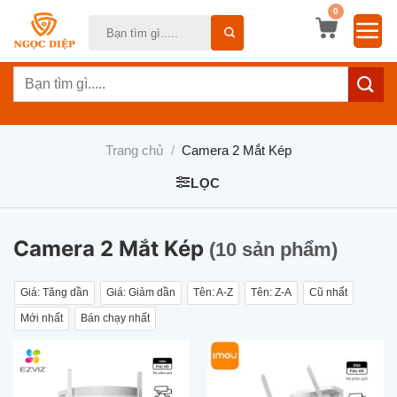
Bỏ
0
Tìm
qua
kiếm:
nội
Tìm
dung
kiếm:
Trang chủ
/
Camera 2 Mắt Kép
LỌC
Camera 2 Mắt Kép
(10 sản phẩm)
Giá: Tăng dần
Giá: Giảm dần
Tên: A-Z
Tên: Z-A
Cũ nhất
Mới nhất
Bán chạy nhất