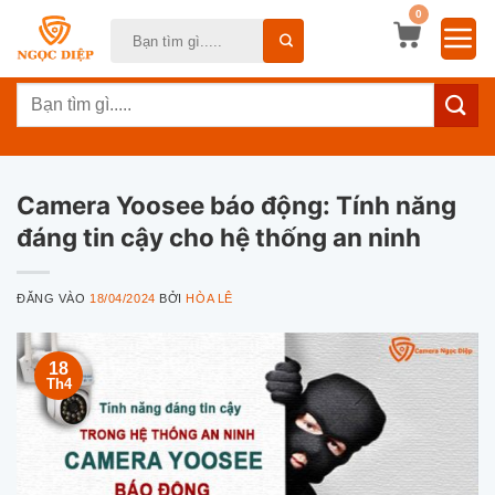
Bỏ
0
Tìm
qua
kiếm:
nội
Tìm
dung
kiếm:
Camera Yoosee báo động: Tính năng
đáng tin cậy cho hệ thống an ninh
ĐĂNG VÀO
18/04/2024
BỞI
HÒA LÊ
18
Th4