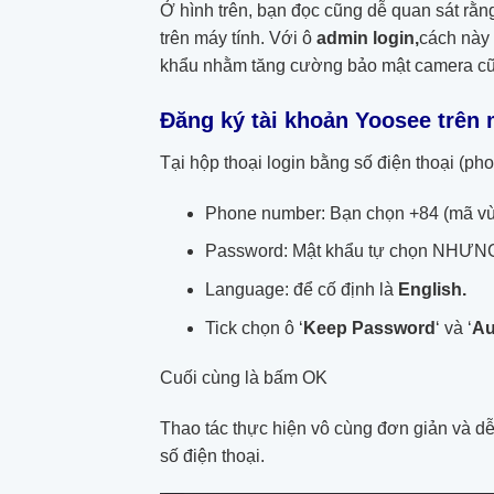
Ở hình trên, bạn đọc cũng dễ quan sát rằ
trên máy tính. Với ô
admin login,
cách này 
khẩu nhằm tăng cường bảo mật camera cũ
Đăng ký tài khoản Yoosee trên 
Tại hộp thoại login bằng số điện thoại (ph
Phone number: Bạn chọn +84 (mã vùn
Password: Mật khẩu tự chọn NHƯNG 
Language: để cố định là
English.
Tick chọn ô ‘
Keep Password
‘ và ‘
Au
Cuối cùng là bấm OK
Thao tác thực hiện vô cùng đơn giản và dễ
số điện thoại.