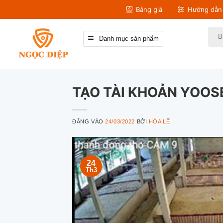
Bỏ
Bảng giá
Hướng dẫn 
qua
nội
Tìm
Danh mục sản phẩm
kiếm
dung
TẠO TÀI KHOẢN YOOS
ĐĂNG VÀO
24/03/2022
BỞI
HÒA LÊ
24
Th3