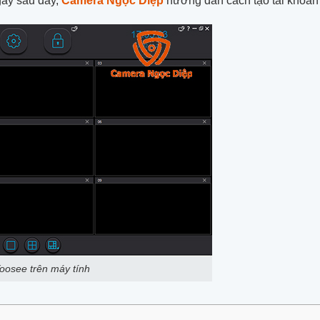
gay sau đây,
Camera Ngọc Diệp
hướng dẫn cách tạo tài khoản 
Yoosee trên máy tính