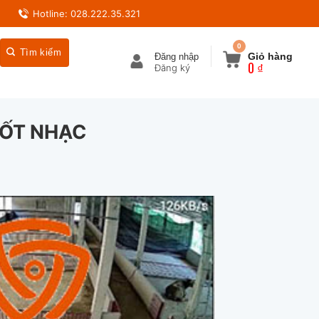
Hotline: 028.222.35.321
0
Giỏ hàng
Đăng nhập
0
₫
NỐT NHẠC